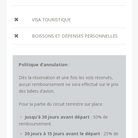
VISA TOURISTIQUE
BOISSONS ET DÉPENSES PERSONNELLES
Politique d’annulation
:
Dès la réservation et une fois les vols réservés,
aucun remboursement ne sera effectué sur le prix
des billets d’avion.
Pour la partie du circuit terrestre sur place :
Jusqu’à 30 jours avant départ
: 50% de
remboursement.
30 jours à 15 jours avant le départ
: 25% de